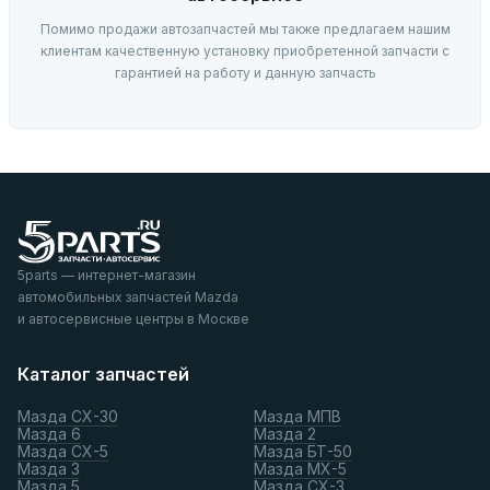
Помимо продажи автозапчастей мы также предлагаем нашим
клиентам качественную установку приобретенной запчасти с
гарантией на работу и данную запчасть
5parts — интернет-магазин
автомобильных запчастей Mazda
и автосервисные центры в Москве
Каталог запчастей
Мазда СХ-30
Мазда МПВ
Мазда 6
Мазда 2
Мазда СХ-5
Мазда БТ-50
Мазда 3
Мазда МХ-5
Мазда 5
Мазда СХ-3