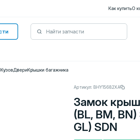
Как купить
О к
сти
3
Кузов
Двери
Крышки багажника
Артикул: BHY15682XA
Замок крыш
(BL, BM, BN)
GL) SDN