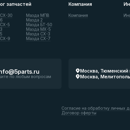
ог запчастей
Компания
Ин
 СХ-30
Мазда МПВ
Компания
Ин
 6
Мазда 2
 СХ-5
Мазда БТ-50
3
Мазда МХ-5
5
Мазда СХ-3
 СХ-9
Мазда СХ-7
Москва, Тюменский п
info@5parts.ru
Москва, Мелитопольск
шите по любым вопросам
Согласие на обработку личных 
Договор оферты