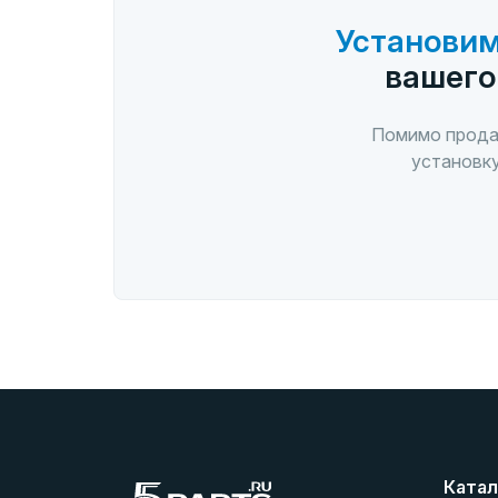
Установим
вашего
Помимо прода
установку
Катал