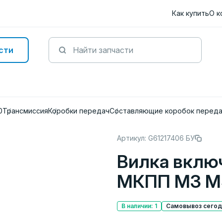
Как купить
О к
сти
0
Трансмиссия
Коробки передач
Составляющие коробок перед
Артикул: G61217406 БУ
Вилка вклю
МКПП M3 M5
В наличии: 1
Самовывоз сегодн