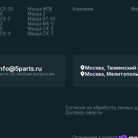
 СХ-30
Мазда МПВ
Компания
Ин
 6
Мазда 2
 СХ-5
Мазда БТ-50
3
Мазда МХ-5
5
Мазда СХ-3
 СХ-9
Мазда СХ-7
Москва, Тюменский п
info@5parts.ru
Москва, Мелитопольск
шите по любым вопросам
Согласие на обработку личных 
Договор оферты
Принимаем к оплате: