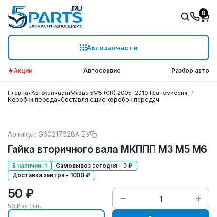
0
Автозапчасти
Акции
Автосервис
Разбор авто
Главная
Автозапчасти
Мазда 5
M5 (CR) 2005-2010
Трансмиссия
Коробки передач
Составляющие коробок передач
Артикул: G60217628A БУ
Гайка вторичного вала МКППП M3 M5 M6
В наличии: 1
Самовывоз сегодня - 0 ₽
Доставка завтра - 1000 ₽
50 ₽
50
₽ за
1
шт.