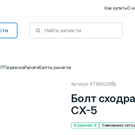
Как купить
О к
сти
07
Подвеска
Рычаги
Болты рычагов
Артикул: KT886226
Болт сходра
CX-5
В наличии: 8
Самовывоз сегод