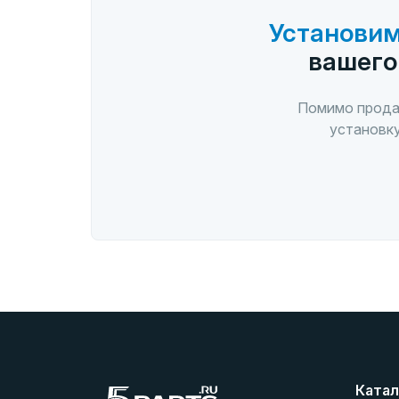
Установим
вашего
Помимо прода
установку
Катал