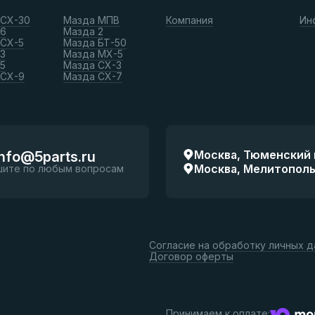
 СХ-30
Мазда МПВ
Компания
Ин
 6
Мазда 2
 СХ-5
Мазда БТ-50
3
Мазда МХ-5
5
Мазда СХ-3
 СХ-9
Мазда СХ-7
Москва, Тюменский п
info@5parts.ru
Москва, Мелитопольск
шите по любым вопросам
Согласие на обработку личных 
Договор оферты
Принимаем к оплате: