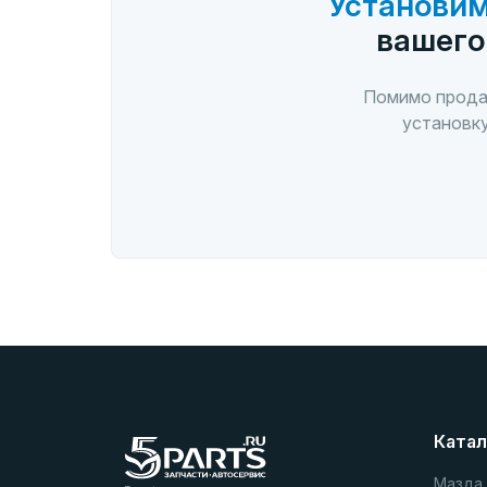
Установим
вашего
Помимо прода
установку
Катал
Мазда