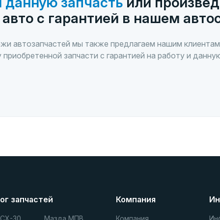
 данную запчасть
или произвед
 авто с гарантией в нашем авто
жи автозапчастей мы также предлагаем нашим клиентам
 приобретенной запчасти с гарантией на работу и данну
ог запчастей
Компания
Ин
 СХ-30
Мазда МПВ
Компания
Ин