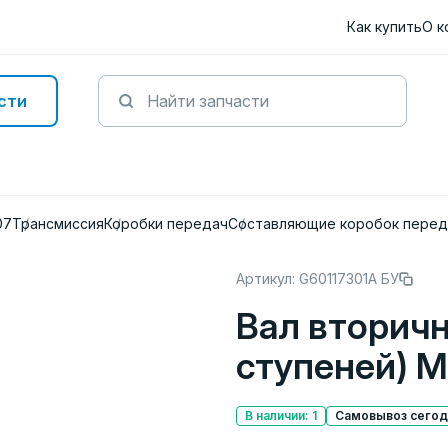
Как купить
О к
сти
07
Трансмиссия
Коробки передач
Составляющие коробок перед
Артикул: G60117301A БУ
Вал вторич
ступеней) 
В наличии: 1
Самовывоз сегодн