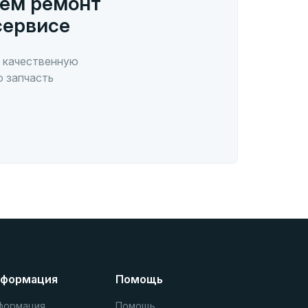
ем ремонт
сервисе
 качественную
ю запчасть
формация
Помощь
формация
Помощь