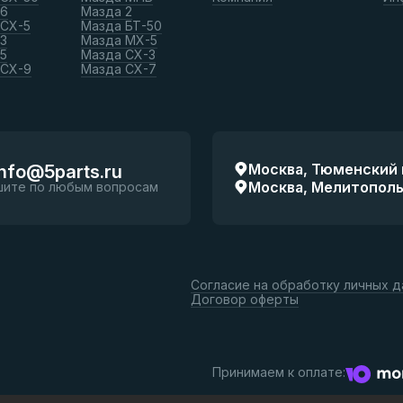
 6
Мазда 2
 СХ-5
Мазда БТ-50
3
Мазда МХ-5
5
Мазда СХ-3
 СХ-9
Мазда СХ-7
Москва, Тюменский п
info@5parts.ru
Москва, Мелитопольск
шите по любым вопросам
Согласие на обработку личных 
Договор оферты
Принимаем к оплате: