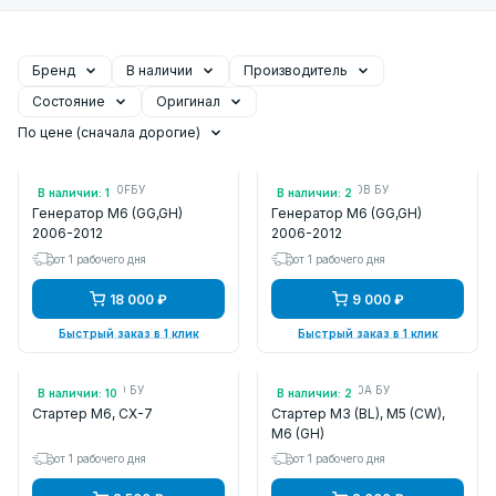
Бренд
В наличии
Производитель
Состояние
Оригинал
По цене (сначала дорогие)
Арт.: L3P918300FБУ
Арт.: L3P918300B БУ
В наличии: 1
В наличии: 2
Генератор M6 (GG,GH)
Генератор M6 (GG,GH)
2006-2012
2006-2012
от 1 рабочего дня
от 1 рабочего дня
18 000 ₽
9 000 ₽
Быстрый заказ в 1 клик
Быстрый заказ в 1 клик
Арт.: L50918400 БУ
Арт.: LFBL18400A БУ
В наличии: 10
В наличии: 2
Стартер M6, CX-7
Стартер M3 (BL), M5 (CW),
M6 (GH)
от 1 рабочего дня
от 1 рабочего дня