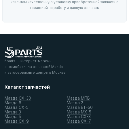
клиентам качественную установку приобретенной запчасти с
гарантией на работу и данную запчасть
5parts — интернет-магазин
автомобильных запчастей Mazda
и автосервисные центры в Москве
Каталог запчастей
Мазда СХ-30
Мазда МПВ
Мазда 6
Мазда 2
Мазда СХ-5
Мазда БТ-50
Мазда 3
Мазда МХ-5
Мазда 5
Мазда СХ-3
Мазда СХ-9
Мазда СХ-7