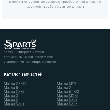
клиентам качественную установку приобретенной запчасти с
гарантией на работу и данную запчасть
5parts — интернет-магазин
автомобильных запчастей Mazda
и автосервисные центры в Москве
Каталог запчастей
Мазда СХ-30
Мазда МПВ
Мазда 6
Мазда 2
Мазда СХ-5
Мазда БТ-50
Мазда 3
Мазда МХ-5
Мазда 5
Мазда СХ-3
Мазда СХ-9
Мазда СХ-7