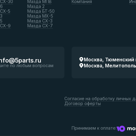
 СХ-30
Мазда МПВ
Компания
Ин
 6
Мазда 2
 СХ-5
Мазда БТ-50
3
Мазда МХ-5
5
Мазда СХ-3
 СХ-9
Мазда СХ-7
Москва, Тюменский п
info@5parts.ru
Москва, Мелитопольск
шите по любым вопросам
Согласие на обработку личных 
Договор оферты
Принимаем к оплате: