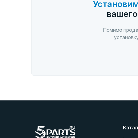
Установим
вашего
Помимо прода
установку
Катал