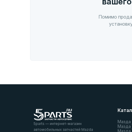
вашего
Помимо прода
установку
Катал
Мазда
5parts — интернет-магазин
Мазда
автомобильных запчастей Mazda
Мазда