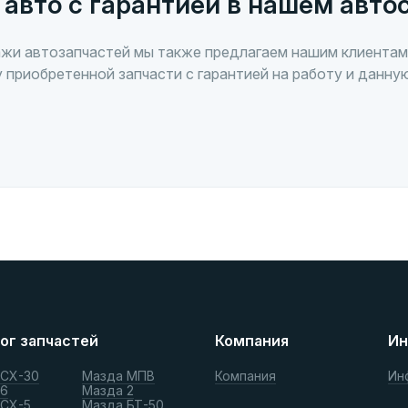
 авто с гарантией в нашем авто
жи автозапчастей мы также предлагаем нашим клиентам
 приобретенной запчасти с гарантией на работу и данну
ог запчастей
Компания
Ин
 СХ-30
Мазда МПВ
Компания
Ин
 6
Мазда 2
 СХ-5
Мазда БТ-50