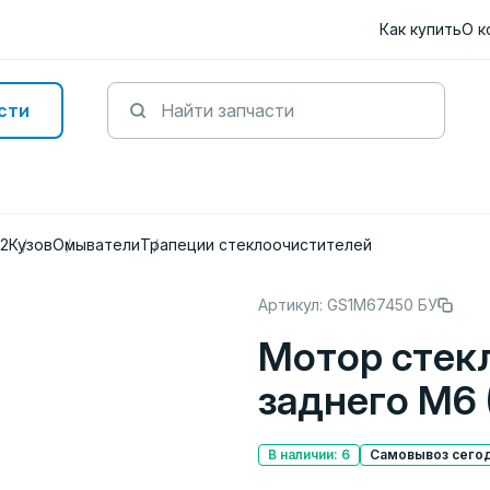
Как купить
О к
сти
12
Кузов
Омыватели
Трапеции стеклоочистителей
Артикул: GS1M67450 БУ
Мотор стек
заднего M6 
В наличии: 6
Самовывоз сегод