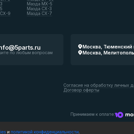
3
Мазда МХ-5
5
Мазда СХ-3
 СХ-9
Мазда СХ-7
Москва, Тюменский п
info@5parts.ru
Москва, Мелитопольск
шите по любым вопросам
Согласие на обработку личных 
Договор оферты
Принимаем к оплате:
ies
и
политикой конфиденциальности
.