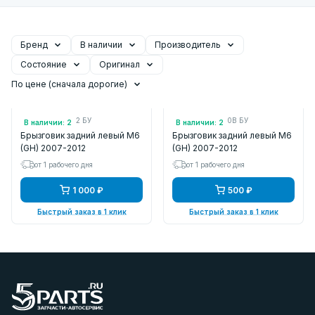
Бренд
В наличии
Производитель
Состояние
Оригинал
По цене (сначала дорогие)
Арт.: GS1EV3462 БУ
Арт.: GS1D51880B БУ
В наличии: 2
В наличии: 2
Брызговик задний левый M6
Брызговик задний левый M6
(GH) 2007-2012
(GH) 2007-2012
от 1 рабочего дня
от 1 рабочего дня
1 000 ₽
500 ₽
Быстрый заказ в 1 клик
Быстрый заказ в 1 клик