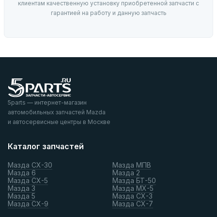
клиентам качественную установку приобретенной запчасти с
гарантией на работу и данную запчасть
5parts — интернет-магазин
автомобильных запчастей Mazda
и автосервисные центры в Москве
Каталог запчастей
Мазда СХ-30
Мазда МПВ
Мазда 6
Мазда 2
Мазда СХ-5
Мазда БТ-50
Мазда 3
Мазда МХ-5
Мазда 5
Мазда СХ-3
Мазда СХ-9
Мазда СХ-7