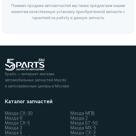
Помимо продажи автозапчастей мы также предлагаем нашим
клиентам качественную установку приобретенной запчасти с
гарантией на работу и данную запчасть
5parts — интернет-магазин
автомобильных запчастей Mazda
и автосервисные центры в Москве
Каталог запчастей
Мазда СХ-30
Мазда МПВ
Мазда 6
Мазда 2
Мазда СХ-5
Мазда БТ-50
Мазда 3
Мазда МХ-5
Мазда 5
Мазда СХ-3