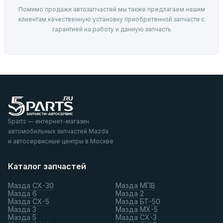
Помимо продажи автозапчастей мы также предлагаем нашим
клиентам качественную установку приобретенной запчасти с
гарантией на работу и данную запчасть
5parts — интернет-магазин
автомобильных запчастей Mazda
и автосервисные центры в Москве
Каталог запчастей
Мазда СХ-30
Мазда МПВ
Мазда 6
Мазда 2
Мазда СХ-5
Мазда БТ-50
Мазда 3
Мазда МХ-5
Мазда 5
Мазда СХ-3