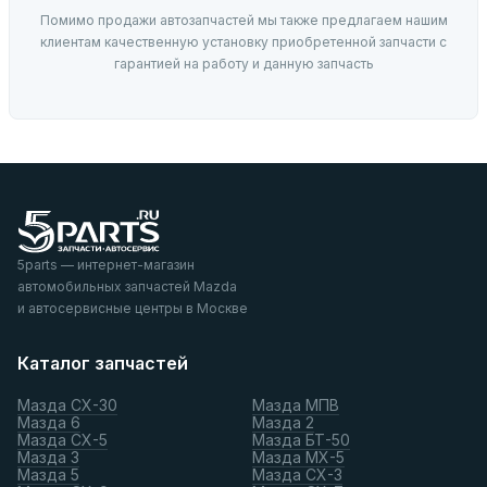
Помимо продажи автозапчастей мы также предлагаем нашим
клиентам качественную установку приобретенной запчасти с
гарантией на работу и данную запчасть
5parts — интернет-магазин
автомобильных запчастей Mazda
и автосервисные центры в Москве
Каталог запчастей
Мазда СХ-30
Мазда МПВ
Мазда 6
Мазда 2
Мазда СХ-5
Мазда БТ-50
Мазда 3
Мазда МХ-5
Мазда 5
Мазда СХ-3