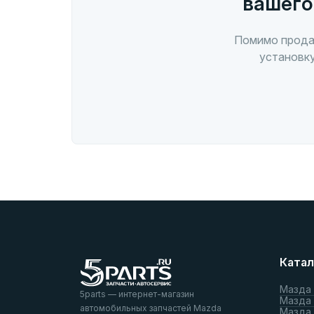
вашего
Помимо прода
установку
Катал
Мазда
5parts — интернет-магазин
Мазда
автомобильных запчастей Mazda
Мазда