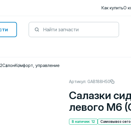
Как купить
О к
сти
12
Салон
Комфорт, управление
Артикул: GAB188H50
Салазки си
левого M6 (
В наличии: 12
Самовывоз сегод