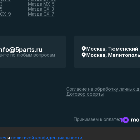
3
Мазда МХ-5
5
Мазда СХ-3
 СХ-9
Мазда СХ-7
Москва, Тюменский п
info@5parts.ru
Москва, Мелитопольск
шите по любым вопросам
Согласие на обработку личных 
Договор оферты
Принимаем к оплате:
ies
и
политикой конфиденциальности
.