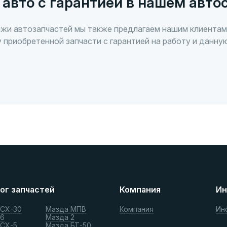
 авто с гарантией в нашем авто
жи автозапчастей мы также предлагаем нашим клиентам
 приобретенной запчасти с гарантией на работу и данну
ог запчастей
Компания
Ин
 СХ-30
Мазда МПВ
Компания
Ин
 6
Мазда 2
 СХ-5
Мазда БТ-50