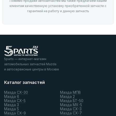
Помимо продажи автозапчастей мы также предлагаем нашим
клиентам качественную установку приобретенной запчасти с
гарантией на работу и данную запчасть
5parts — интернет-магазин
автомобильных запчастей Mazda
и автосервисные центры в Москве
Каталог запчастей
Мазда СХ-30
Мазда МПВ
Мазда 6
Мазда 2
Мазда СХ-5
Мазда БТ-50
Мазда 3
Мазда МХ-5
Мазда 5
Мазда СХ-3
Мазда СХ-9
Мазда СХ-7