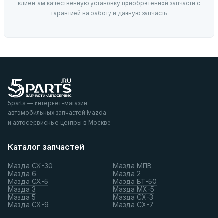
клиентам качественную установку приобретенной запчасти с
гарантией на работу и данную запчасть
5parts — интернет-магазин
автомобильных запчастей Mazda
и автосервисные центры в Москве
Каталог запчастей
Мазда СХ-30
Мазда МПВ
Мазда 6
Мазда 2
Мазда СХ-5
Мазда БТ-50
Мазда 3
Мазда МХ-5
Мазда 5
Мазда СХ-3
Мазда СХ-9
Мазда СХ-7