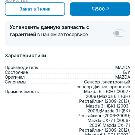
500
₽ за
1
шт.
Заказ в 1 клик
500
₽
Установить данную запчасть с
гарантией
в нашем автосервисе
Характеристики
Производитель
MAZDA
Состояние
Б/У
Оригинал
MAZDA
Синонимы
Сенсор ,электронный
сенсор ,фишка ,проводка
Применяемость
Mazda 6 II (GH) (2007-
2009);Mazda 6 II (GH)
Рестайлинг (2009-2013);
Mazda 3 I (BK) (2003-
2006);Mazda 3 I (BK)
Рестайлинг (2006-2009);
Mazda CX-7 I (2006-
2009);Mazda CX-7 I
Рестайлинг (2009-2012);
Mazda 6 I (GG) (2002-