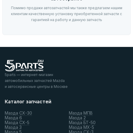
Помимо продажи автозапчастей мы также предлагаем нашим
клиентам качественную установку приобретенной запчасти с
гарантией на работу и данную запчасть
5parts — интернет-магазин
автомобильных запчастей Mazda
и автосервисные центры в Москве
Каталог запчастей
Мазда СХ-30
Мазда МПВ
Мазда 6
Мазда 2
Мазда СХ-5
Мазда БТ-50
Мазда 3
Мазда МХ-5
Мазда 5
Мазда СХ-3