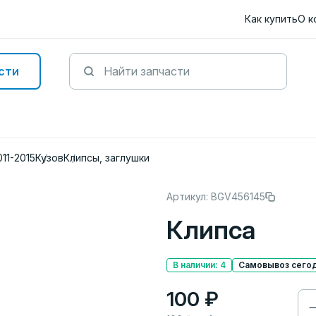
Как купить
О к
сти
011-2015
Кузов
Клипсы, заглушки
Артикул: BGV456145
Клипса
В наличии: 4
Самовывоз сегод
100 ₽