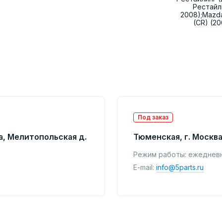
Рестайли
2008);Mazda
(CR) (2
Под заказ
а, Мелитопольская д.
Тюменская, г. Москва
Режим работы: ежедневно
E-mail:
info@5parts.ru