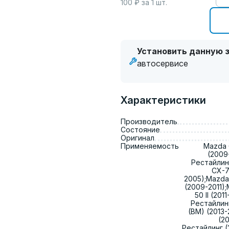
100
₽ за
1
шт.
Установить данную з
автосервисе
Характеристики
Производитель
Состояние
Оригинал
Применяемость
Mazda 6
(2009-
Рестайлин
CX-7
2005);Mazda 
(2009-2011);
50 II (20
Рестайлинг 
(BM) (2013-
(2
Рестайлинг (2