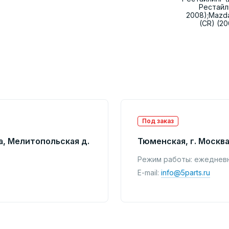
Рестайли
2008);Mazda
(CR) (2
Под заказ
а, Мелитопольская д.
Тюменская, г. Москва
Режим работы: ежедневно
E-mail:
info@5parts.ru