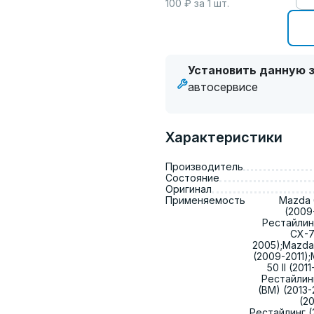
100
₽ за
1
шт.
Установить данную з
автосервисе
Характеристики
Производитель
Состояние
Оригинал
Применяемость
Mazda 6
(2009-
Рестайлин
CX-7
2005);Mazda 
(2009-2011);
50 II (20
Рестайлинг 
(BM) (2013-
(2
Рестайлинг (2