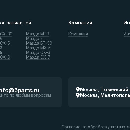
ог запчастей
Компания
Ин
 СХ-30
Мазда МПВ
Компания
Ин
 6
Мазда 2
 СХ-5
Мазда БТ-50
3
Мазда МХ-5
5
Мазда СХ-3
 СХ-9
Мазда СХ-7
Москва, Тюменский п
info@5parts.ru
Москва, Мелитопольск
шите по любым вопросам
Согласие на обработку личных 