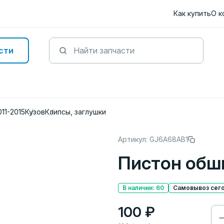
Как купить
О к
сти
011-2015
Кузов
Клипсы, заглушки
Артикул: GJ6A68AB1
Пистон обш
В наличии: 60
Самовывоз сего
100 ₽