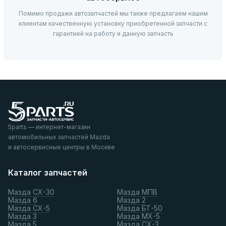
Помимо продажи автозапчастей мы также предлагаем нашим
клиентам качественную установку приобретенной запчасти с
гарантией на работу и данную запчасть
5parts — интернет-магазин
автомобильных запчастей Mazda
и автосервисные центры в Москве
Каталог запчастей
Мазда СХ-30
Мазда МПВ
Мазда 6
Мазда 2
Мазда СХ-5
Мазда БТ-50
Мазда 3
Мазда МХ-5
Мазда 5
Мазда СХ-3