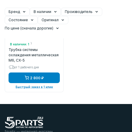
Бренд
В наличии
Производитель
Состояние
Оригинал
По цене (сначала дорогие)
Арт.: PE2715190
В наличии: 1
Трубка системы
охлаждения металлическая
M6, CX-5
от 1 рабочего дня
2 800 ₽
Быстрый заказ в 1 клик
5parts — интернет-магазин