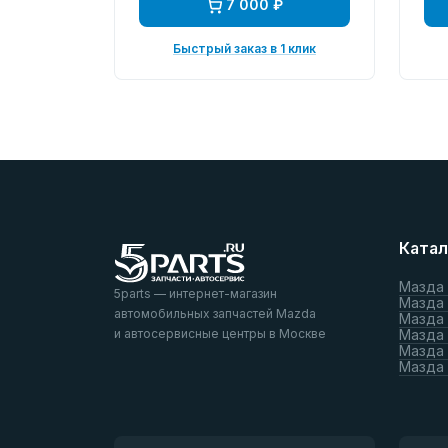
7 000 ₽
Быстрый заказ в 1 клик
Катал
Мазда
5parts — интернет-магазин
Мазда
автомобильных запчастей Mazda
Мазда
и автосервисные центры в Москве
Мазда 
Мазда 
Мазда