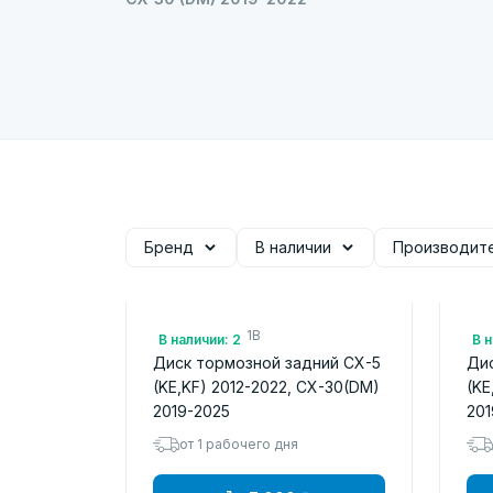
Бренд
В наличии
Производит
Арт.: K01126251B
Арт.
В наличии: 2
В н
Диск тормозной задний CX-5
Дис
(KE,KF) 2012-2022, CX-30(DM)
(KE
2019-2025
201
от 1 рабочего дня