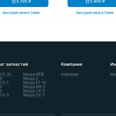
5 700 ₽
5 400 ₽
Быстрый заказ в 1 клик
Быстрый заказ в 1 клик
ог запчастей
Компания
Ин
 СХ-30
Мазда МПВ
Компания
Ин
 6
Мазда 2
 СХ-5
Мазда БТ-50
3
Мазда МХ-5
5
Мазда СХ-3
 СХ-9
Мазда СХ-7