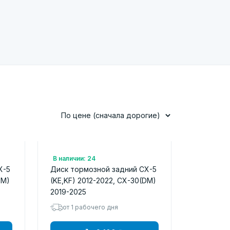
По цене (сначала дорогие)
Арт.: SD4425
В наличии: 24
X-5
Диск тормозной задний CX-5
DM)
(KE,KF) 2012-2022, CX-30(DM)
2019-2025
от 1 рабочего дня