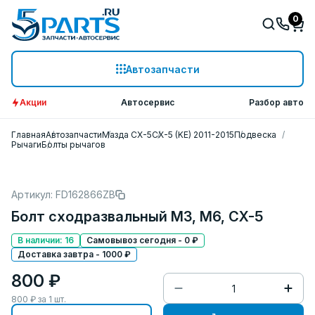
0
Автозапчасти
Акции
Автосервис
Разбор авто
Главная
Автозапчасти
Мазда СХ-5
CX-5 (KE) 2011-2015
Подвеска
Рычаги
Болты рычагов
Артикул: FD162866ZB
Болт сходразвальный M3, M6, CX-5
В наличии: 16
Самовывоз сегодня - 0 ₽
Доставка завтра - 1000 ₽
800 ₽
800
₽ за
1
шт.