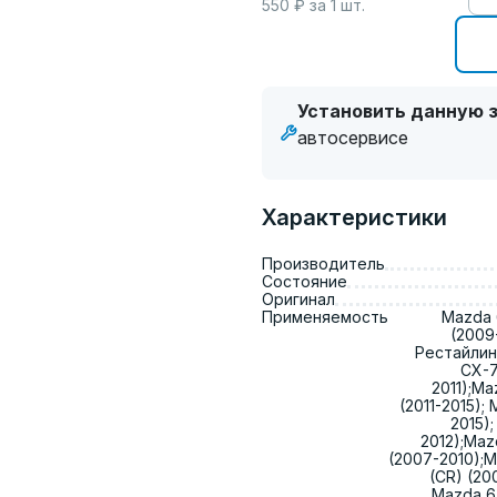
550
₽ за
1
шт.
Установить данную з
автосервисе
Характеристики
Производитель
Состояние
Оригинал
Применяемость
Mazda 6
(2009-
Рестайлин
CX-7
2011);Ma
(2011-2015); 
2015);
2012);Maz
(2007-2010);Ma
(CR) (20
Mazda 6 