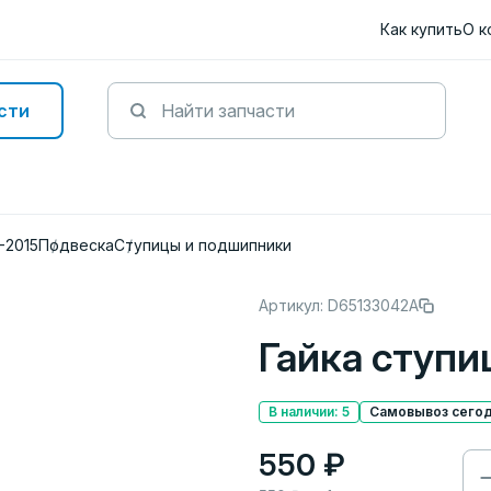
Как купить
О к
сти
-2015
Подвеска
Ступицы и подшипники
Артикул: D65133042A
Гайка ступи
В наличии: 5
Самовывоз сегодн
550 ₽