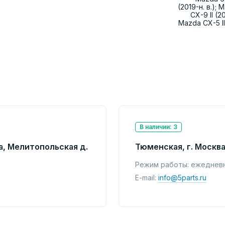
(2019-н. в.); 
CX-9 II (2
Mazda CX-5 II
В наличии: 3
а, Мелитопольская д.
Тюменская, г. Москва
Режим работы: ежедневно
E-mail:
info@5parts.ru