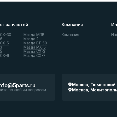
ог запчастей
Компания
Ин
 СХ-30
Мазда МПВ
Компания
Ин
 6
Мазда 2
 СХ-5
Мазда БТ-50
3
Мазда МХ-5
5
Мазда СХ-3
 СХ-9
Мазда СХ-7
Москва, Тюменский п
info@5parts.ru
Москва, Мелитопольск
шите по любым вопросам