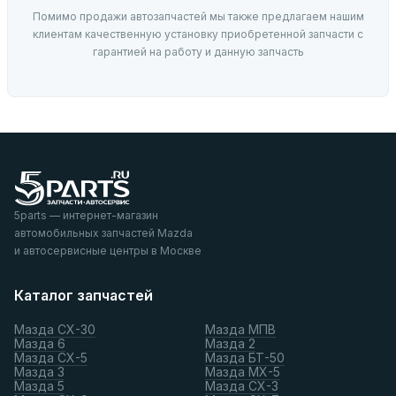
Помимо продажи автозапчастей мы также предлагаем нашим
клиентам качественную установку приобретенной запчасти с
гарантией на работу и данную запчасть
5parts — интернет-магазин
автомобильных запчастей Mazda
и автосервисные центры в Москве
Каталог запчастей
Мазда СХ-30
Мазда МПВ
Мазда 6
Мазда 2
Мазда СХ-5
Мазда БТ-50
Мазда 3
Мазда МХ-5
Мазда 5
Мазда СХ-3