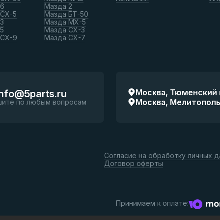
 6
Мазда 2
 СХ-5
Мазда БТ-50
3
Мазда МХ-5
5
Мазда СХ-3
 СХ-9
Мазда СХ-7
Москва, Тюменский п
info@5parts.ru
Москва, Мелитопольск
шите по любым вопросам
Согласие на обработку личных 
Договор оферты
Принимаем к оплате: