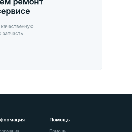
ем ремонт
сервисе
 качественную
ю запчасть
формация
Помощь
формация
Помощь