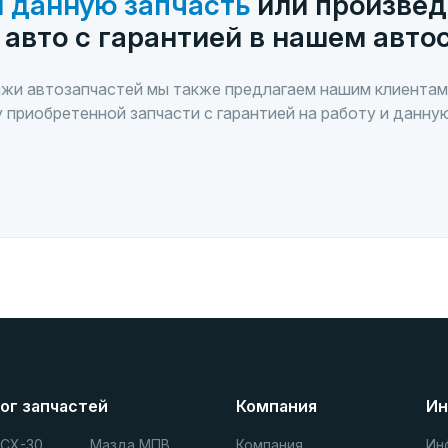
 данную запчасть
или произвед
 авто с гарантией в нашем авто
жи автозапчастей мы также предлагаем нашим клиентам
 приобретенной запчасти с гарантией на работу и данну
ог запчастей
Компания
Ин
 СХ-30
Мазда МПВ
Компания
Ин