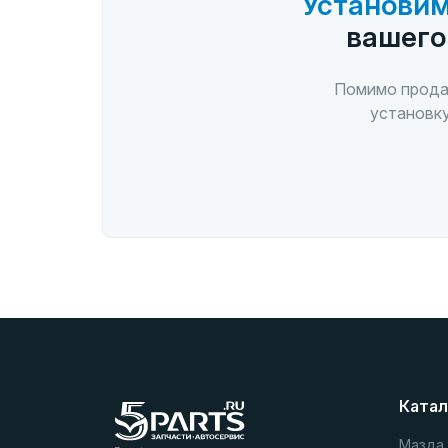
Установим
вашего
Помимо прода
установку
Катал
Мазда