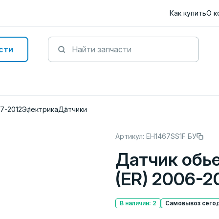
Как купить
О к
сти
07-2012
Электрика
Датчики
Артикул: EH1467SS1F БУ
Датчик обь
(ER) 2006-2
В наличии: 2
Самовывоз сегод