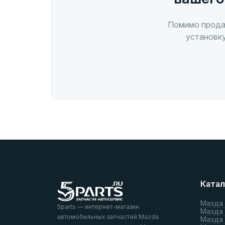
Помимо прода
установку
Катал
Мазда
5parts — интернет-магазин
Мазда
автомобильных запчастей Mazda
Мазда