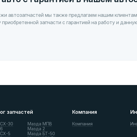
жи автозапчастей мы также предлагаем нашим клиентам
 приобретенной запчасти с гарантией на работу и данну
ог запчастей
Компания
Ин
 СХ-30
Мазда МПВ
Компания
Ин
 6
Мазда 2
 СХ-5
Мазда БТ-50