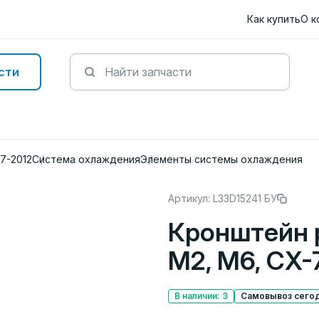
Как купить
О к
сти
07-2012
Система охлаждения
Элементы системы охлаждения
Артикул: L33D15241 БУ
Кронштейн 
M2, M6, CX-
В наличии: 3
Самовывоз сегод