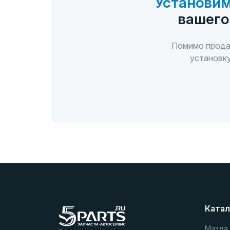
Установим
вашего
Помимо прода
установку
Катал
Мазда