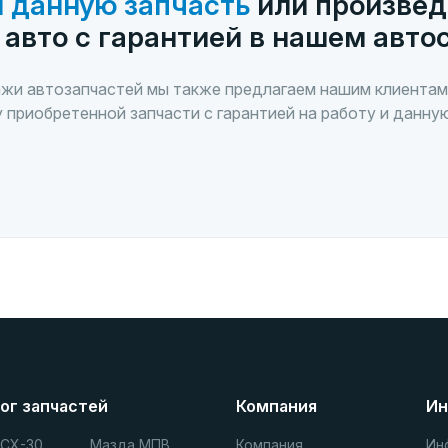
 данную запчасть
или произвед
 авто с гарантией в нашем авто
жи автозапчастей мы также предлагаем нашим клиентам
 приобретенной запчасти с гарантией на работу и данну
ог запчастей
Компания
Ин
 СХ-30
Мазда МПВ
Компания
Ин