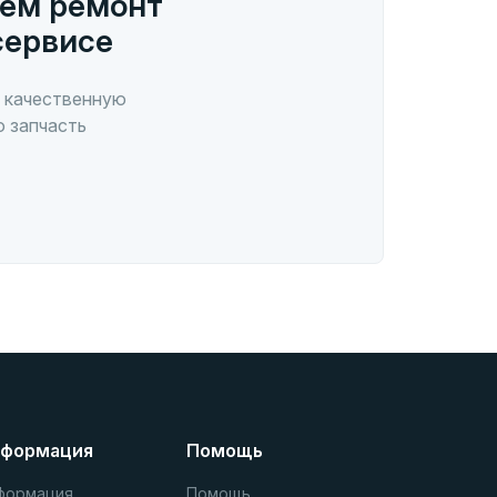
ем ремонт
сервисе
 качественную
ю запчасть
формация
Помощь
формация
Помощь