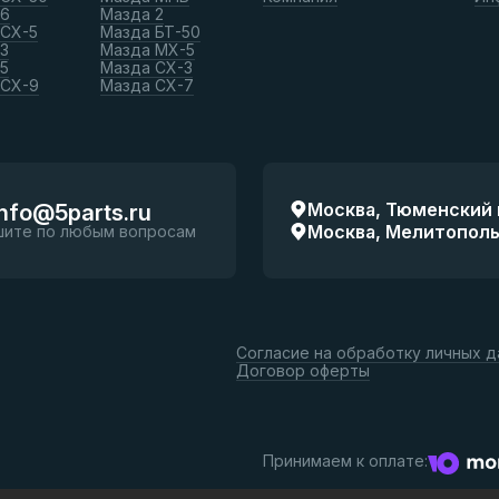
 6
Мазда 2
 СХ-5
Мазда БТ-50
3
Мазда МХ-5
5
Мазда СХ-3
 СХ-9
Мазда СХ-7
Москва, Тюменский п
info@5parts.ru
Москва, Мелитопольск
шите по любым вопросам
Согласие на обработку личных 
Договор оферты
Принимаем к оплате: