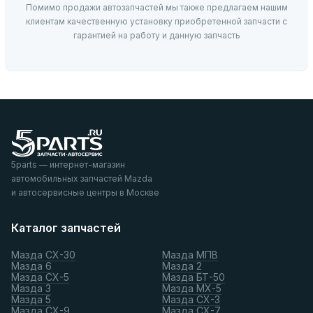
Помимо продажи автозапчастей мы также предлагаем нашим
клиентам качественную установку приобретенной запчасти с
гарантией на работу и данную запчасть
5parts — интернет-магазин
автомобильных запчастей Mazda
и автосервисные центры в Москве
Каталог запчастей
Мазда СХ-30
Мазда МПВ
Мазда 6
Мазда 2
Мазда СХ-5
Мазда БТ-50
Мазда 3
Мазда МХ-5
Мазда 5
Мазда СХ-3
Мазда СХ-9
Мазда СХ-7