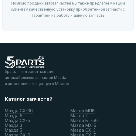
Помимо продажи автозапчастей мы также предлагаем нашим
клиентам качественную установку приобретенной запчасти с
гарантией на работу и данную запчасть
5parts — интернет-магазин
автомобильных запчастей Mazda
и автосервисные центры в Москве
Каталог запчастей
Мазда СХ-30
Мазда МПВ
Мазда 6
Мазда 2
Мазда СХ-5
Мазда БТ-50
Мазда 3
Мазда МХ-5
Мазда 5
Мазда СХ-3
Мазда СХ-9
Мазда СХ-7