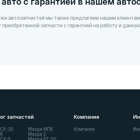
 авто с гарантией в нашем авто
жи автозапчастей мы также предлагаем нашим клиентам
 приобретенной запчасти с гарантией на работу и данну
ог запчастей
Компания
Ин
 СХ-30
Мазда МПВ
Компания
Ин
 6
Мазда 2
 СХ-5
Мазда БТ-50