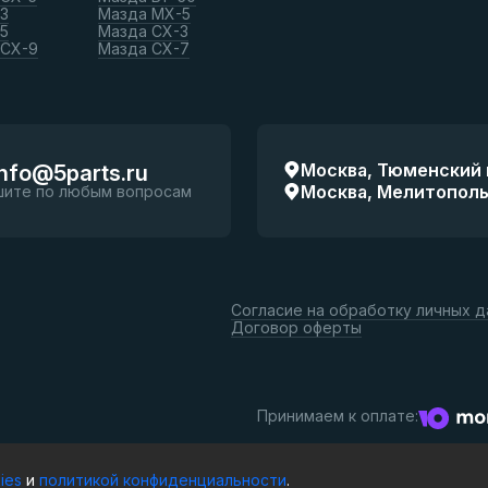
3
Мазда МХ-5
5
Мазда СХ-3
 СХ-9
Мазда СХ-7
Москва, Тюменский п
info@5parts.ru
Москва, Мелитопольск
шите по любым вопросам
Согласие на обработку личных 
Договор оферты
Принимаем к оплате:
ies
и
политикой конфиденциальности
.