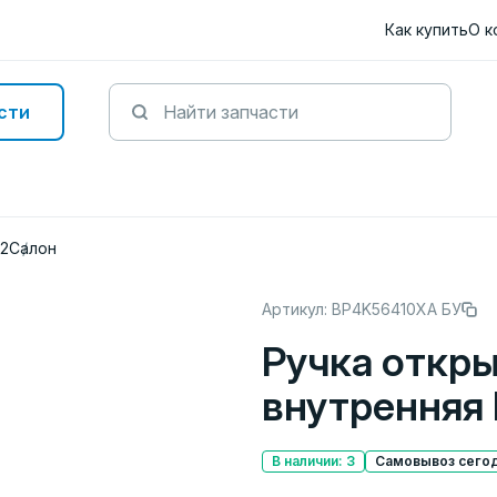
Как купить
О к
сти
12
Салон
Артикул: BP4K56410XA БУ
Ручка откр
внутренняя
В наличии: 3
Самовывоз сегод