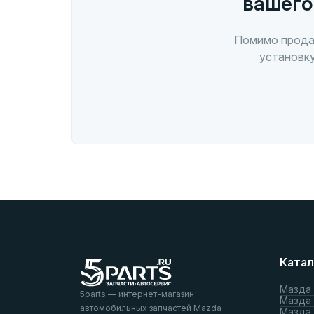
вашего
Помимо прода
установку
Катал
Мазда
5parts — интернет-магазин
Мазда
автомобильных запчастей Mazda
Мазда