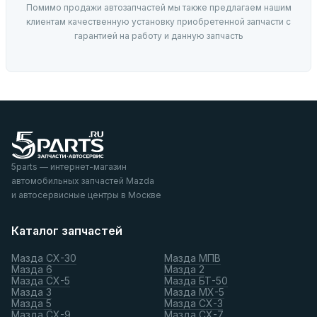
Помимо продажи автозапчастей мы также предлагаем нашим
клиентам качественную установку приобретенной запчасти с
гарантией на работу и данную запчасть
5parts — интернет-магазин
автомобильных запчастей Mazda
и автосервисные центры в Москве
Каталог запчастей
Мазда СХ-30
Мазда МПВ
Мазда 6
Мазда 2
Мазда СХ-5
Мазда БТ-50
Мазда 3
Мазда МХ-5
Мазда 5
Мазда СХ-3
Мазда СХ-9
Мазда СХ-7