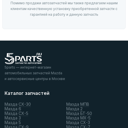
Помимо продажи автозапчастей мы также предлагаем нашим
клиентам качественную установку приобретенной запчасти с
гарантией на работу и данную запчасть
5parts — интернет-магазин
автомобильных запчастей Mazda
и автосервисные центры в Москве
Каталог запчастей
Мазда СХ-30
Мазда МПВ
Мазда 6
Мазда 2
Мазда СХ-5
Мазда БТ-50
Мазда 3
Мазда МХ-5
Мазда 5
Мазда СХ-3
Мазда СХ-9
Мазда СХ-7