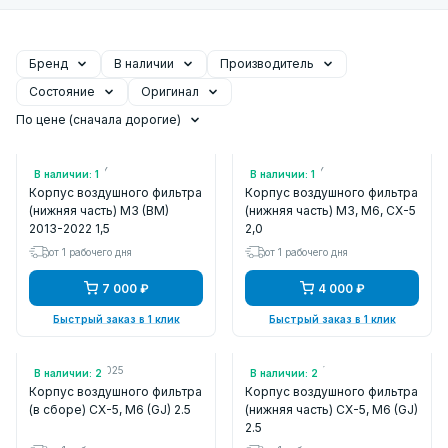
Бренд
В наличии
Производитель
Состояние
Оригинал
По цене (сначала дорогие)
Арт.: P501133AY
Арт.: PE01133AY
В наличии: 1
В наличии: 1
Корпус воздушного фильтра
Корпус воздушного фильтра
(нижняя часть) M3 (BM)
(нижняя часть) M3, M6, CX-5
2013-2022 1,5
2,0
от 1 рабочего дня
от 1 рабочего дня
7 000 ₽
4 000 ₽
Быстрый заказ в 1 клик
Быстрый заказ в 1 клик
Арт.: FLMZ640025
Арт.: PY1A133AY
В наличии: 2
В наличии: 2
Корпус воздушного фильтра
Корпус воздушного фильтра
(в сборе) CX-5, M6 (GJ) 2.5
(нижняя часть) CX-5, M6 (GJ)
2.5