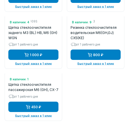
Быстрый заказ в 1 клик
Быстрый заказ в 1 клик
Арт.: GS2A673309S
Арт.: GS1D67333
В наличии: 4
В наличии: 9
Щетка стеклоочистителя
Резинка стеклоочистителя
заднего M3 (BL) HB, M6 (GH)
водительская М6(GH,GJ)
WGN
CX5(KE)
от 1 рабочего дня
от 1 рабочего дня
1 000 ₽
800 ₽
Быстрый заказ в 1 клик
Быстрый заказ в 1 клик
Арт.: MU16G
В наличии: 1
Щетка стеклоочистителя
пассажирская M6 (GH), CX-7
от 1 рабочего дня
450 ₽
Быстрый заказ в 1 клик