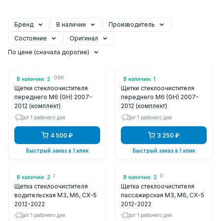
Бренд
В наличии
Производитель
Состояние
Оригинал
По цене (сначала дорогие)
Арт.: GSFB673309K
Арт.: 119760
В наличии: 2
В наличии: 1
Щетки стеклоочистителя
Щетки стеклоочистителя
переднего M6 (GH) 2007-
переднего M6 (GH) 2007-
2012 (комплект)
2012 (комплект)
от 1 рабочего дня
от 1 рабочего дня
4 500 ₽
3 250 ₽
Быстрый заказ в 1 клик
Быстрый заказ в 1 клик
Арт.: KA1F67330
Арт.: KD5367330
В наличии: 2
В наличии: 2
Щетка стеклоочистителя
Щетка стеклоочистителя
водительская M3, M6, CX-5
пассажирская M3, M6, CX-5
2012-2022
2012-2022
от 1 рабочего дня
от 1 рабочего дня