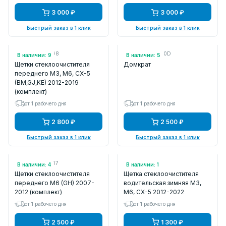
3 000 ₽
3 000 ₽
Быстрый заказ в 1 клик
Быстрый заказ в 1 клик
Арт.: 3397118908
Арт.: LC6237790D
В наличии: 9
В наличии: 5
Щетки стеклоочистителя
Домкрат
переднего M3, M6, CX-5
(BM,GJ,KE) 2012-2019
(комплект)
от 1 рабочего дня
от 1 рабочего дня
2 800 ₽
2 500 ₽
Быстрый заказ в 1 клик
Быстрый заказ в 1 клик
Арт.: 3397118907
Арт.: 074000
В наличии: 4
В наличии: 1
Щетки стеклоочистителя
Щетка стеклоочистителя
переднего M6 (GH) 2007-
водительская зимняя M3,
2012 (комплект)
M6, CX-5 2012-2022
от 1 рабочего дня
от 1 рабочего дня
2 500 ₽
1 300 ₽