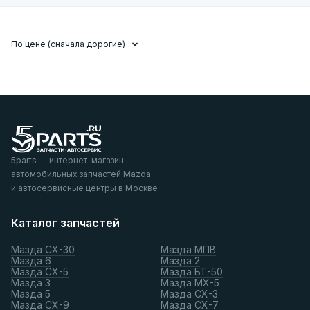
По цене (сначала дорогие)
5parts — интернет-магазин
автомобильных запчастей Mazda
и автосервисные центры в Москве
Каталог запчастей
Мазда СХ-30
Мазда МПВ
Мазда 6
Мазда 2
Мазда СХ-5
Мазда БТ-50
Мазда 3
Мазда МХ-5
Мазда 5
Мазда СХ-3
Мазда СХ-9
Мазда СХ-7