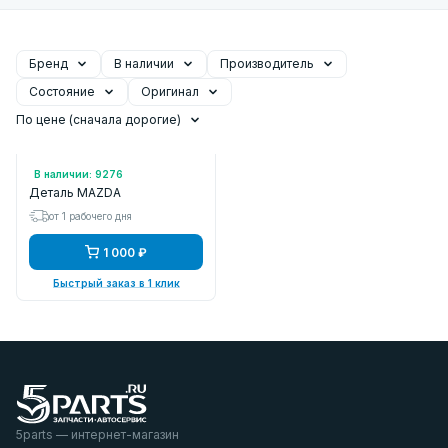
Бренд
В наличии
Производитель
Состояние
Оригинал
По цене (сначала дорогие)
Арт.: K1Y167SH3 БУ
В наличии: 9276
Деталь MAZDA
от 1 рабочего дня
1 000 ₽
Быстрый заказ в 1 клик
5parts — интернет-магазин