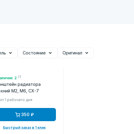
ель
Состояние
Оригинал
.: L33D15241
аличии: 2
онштейн радиатора
хний M2, M6, CX-7
от 1 рабочего дня
350 ₽
Быстрый заказ в 1 клик