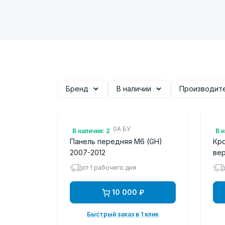
Бренд
В наличии
Производит
Арт.: GS1D53110A БУ
Арт
В наличии: 2
В н
Панель передняя M6 (GH)
Кр
2007-2012
вер
от 1 рабочего дня
10 000 ₽
Быстрый заказ в 1 клик