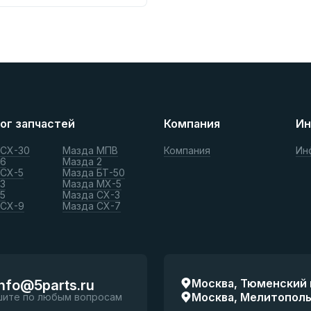
ог запчастей
Компания
Ин
 СХ-30
Мазда МПВ
Компания
Ин
 6
Мазда 2
 СХ-5
Мазда БТ-50
3
Мазда МХ-5
5
Мазда СХ-3
 СХ-9
Мазда СХ-7
Москва, Тюменский п
info@5parts.ru
Москва, Мелитопольск
шите по любым вопросам