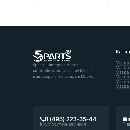
Катал
Мазда
5parts — интернет-магазин
Мазда
автомобильных запчастей Mazda
Мазда
и автосервисные центры в Москве
Мазда 
Мазда 
Мазда
8 (495) 223-35-44
Круглосуточная линия
Пи