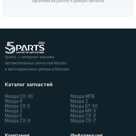
гарантией на работу и данную запчасть
5parts — интернет-магазин
автомобильных запчастей Mazda
и автосервисные центры в Москве
Каталог запчастей
Мазда СХ-30
Мазда МПВ
Мазда 6
Мазда 2
Мазда СХ-5
Мазда БТ-50
Мазда 3
Мазда МХ-5
Мазда 5
Мазда СХ-3
Мазда СХ-9
Мазда СХ-7
Компания
Информация