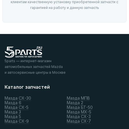
клиентам качественную установку приобретенной запчасти с
гарантией на работу и данную запчасть
5parts — интернет-магазин
автомобильных запчастей Mazda
и автосервисные центры в Москве
Каталог запчастей
Мазда СХ-30
Мазда МПВ
Мазда 6
Мазда 2
Мазда СХ-5
Мазда БТ-50
Мазда 3
Мазда МХ-5
Мазда 5
Мазда СХ-3
Мазда СХ-9
Мазда СХ-7