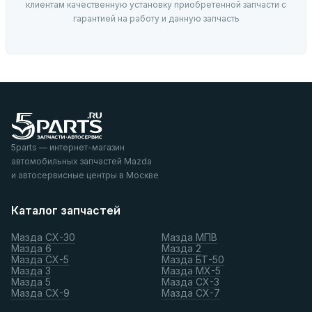
клиентам качественную установку приобретенной запчасти с
гарантией на работу и данную запчасть
5parts — интернет-магазин
автомобильных запчастей Mazda
и автосервисные центры в Москве
Каталог запчастей
Мазда СХ-30
Мазда МПВ
Мазда 6
Мазда 2
Мазда СХ-5
Мазда БТ-50
Мазда 3
Мазда МХ-5
Мазда 5
Мазда СХ-3
Мазда СХ-9
Мазда СХ-7