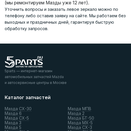
(мы ремонтируем Мазды уже 12 лет).
Уточнить вопросы и заказать левое зеркало можно по
телефону либо оставив заявку на сайте. Мы работаем без
выходных и праздничных дней, гарантируя быструю
обработку запросов.
5parts — интернет-магазин
автомобильных запчастей Mazda
и автосервисные центры в Москве
Каталог запчастей
Мазда СХ-30
Мазда МПВ
Мазда 6
Мазда 2
Мазда СХ-5
Мазда БТ-50
Мазда 3
Мазда МХ-5
Мазда 5
Мазда СХ-3