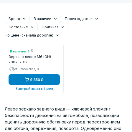
Бренд
В наличии
Производитель
Состояние
Оригинал
По цене (сначала дорогие)
Арт.: FLMZ78412
В наличии: 1
Зеркало левое M6 (GH)
2007-2012
от 1 рабочего дня
9 850 ₽
Быстрый заказ в 1 клик
Левое зеркало заднего вида — ключевой элемент
безопасности движения на автомобиле, позволяющий
оценить дорожную обстановку перед перестроением
для обгона, опережения, поворота. Одновременно оно