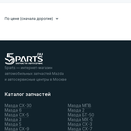
По цене (сначала дорогие)
5parts — интернет-магазин
автомобильных запчастей Mazda
и автосервисные центры в Москве
Каталог запчастей
Мазда СХ-30
Мазда МПВ
Мазда 6
Мазда 2
Мазда СХ-5
Мазда БТ-50
Мазда 3
Мазда МХ-5
Мазда 5
Мазда СХ-3
Мазда СХ-9
Мазда СХ-7