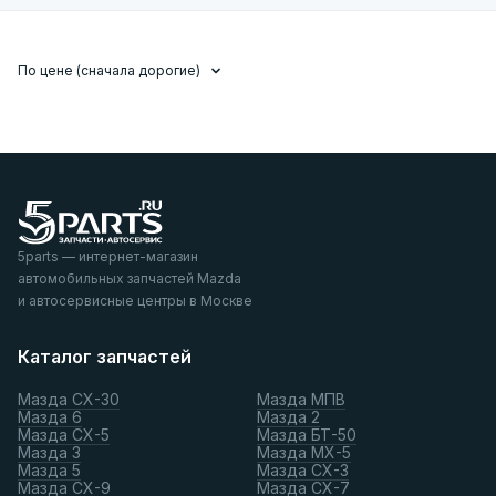
По цене (сначала дорогие)
5parts — интернет-магазин
автомобильных запчастей Mazda
и автосервисные центры в Москве
Каталог запчастей
Мазда СХ-30
Мазда МПВ
Мазда 6
Мазда 2
Мазда СХ-5
Мазда БТ-50
Мазда 3
Мазда МХ-5
Мазда 5
Мазда СХ-3
Мазда СХ-9
Мазда СХ-7