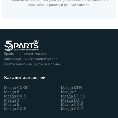
гарантией на работу и данную запчасть
5parts — интернет-магазин
автомобильных запчастей Mazda
и автосервисные центры в Москве
Каталог запчастей
Мазда СХ-30
Мазда МПВ
Мазда 6
Мазда 2
Мазда СХ-5
Мазда БТ-50
Мазда 3
Мазда МХ-5
Мазда 5
Мазда СХ-3
Мазда СХ-9
Мазда СХ-7