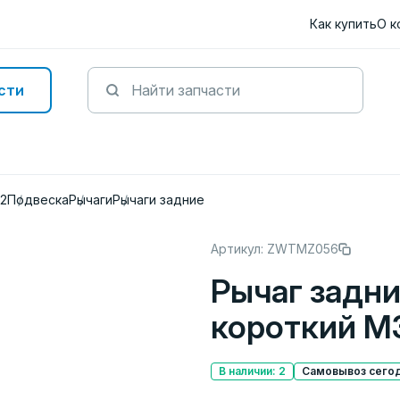
Как купить
О к
сти
12
Подвеска
Рычаги
Рычаги задние
Артикул: ZWTMZ056
Рычаг задн
короткий M
В наличии: 2
Самовывоз сегод