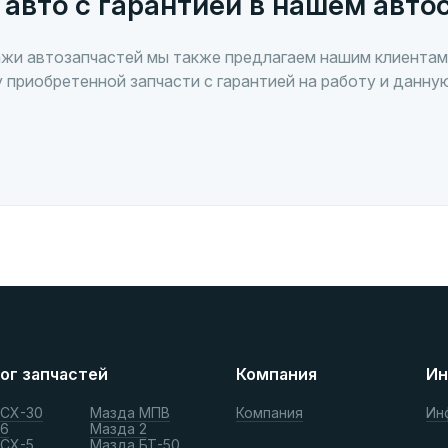
 авто с гарантией в нашем авто
жи автозапчастей мы также предлагаем нашим клиентам
 приобретенной запчасти с гарантией на работу и данну
ог запчастей
Компания
Ин
 СХ-30
Мазда МПВ
Компания
Ин
 6
Мазда 2
 СХ-5
Мазда БТ-50