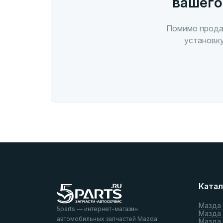
вашего
Помимо прода
установку
Катал
Мазда
5parts — интернет-магазин
Мазда
автомобильных запчастей Mazda
Мазда