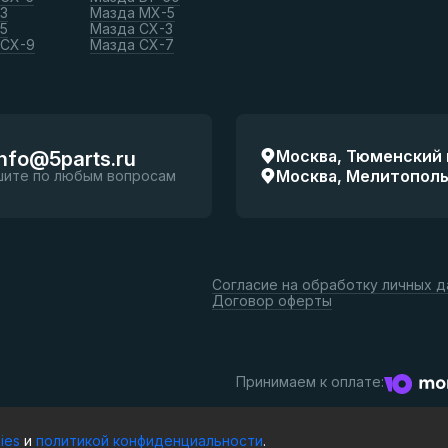
3
Мазда МХ-5
5
Мазда СХ-3
 СХ-9
Мазда СХ-7
Москва, Тюменский п
info@5parts.ru
Москва, Мелитопольск
шите по любым вопросам
Согласие на обработку личных 
Договор оферты
Принимаем к оплате:
ies
и
политикой конфиденциальности
.